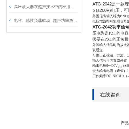
ATG-2042是
高压放大器在超声技术中的应用有哪些
p (±200V)
外置信号输入端为
BNC
电容、感性负载驱动--超声功率放大器
电压增益即可实现信号
ATG-2042功率信
压电陶瓷
PZT的电
须要在PXT的正负
外置输入信号时为放大
双通道
可输出正弦波、方波、
输入信号可内置或外置
输出电压
0~400Vp-p (±2
最大输出电流
（峰值）
工作频率
DC~500kHz
（
在线咨询
产品