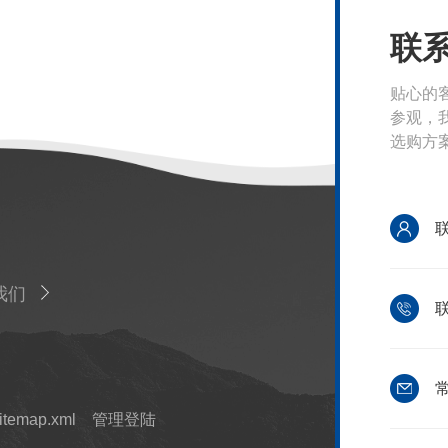
联
贴心的
参观，
选购方
我们
联
常
itemap.xml
管理登陆