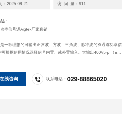
2025-09-21
访 问 量：911
描述：
42功率信号源Aigtek厂家直销
042是一款理想的可输出正弦波、方波、三角波、脉冲波的双通道功率信
可根据使用情况选择信号内置、或外置输入。大输出400Vp-p （±20
压，可以驱动高压型负载。电压增益数控可调，一键保存常用设置，为
方便简洁的操作选择。
029-88865020
在线咨询
联系电话：