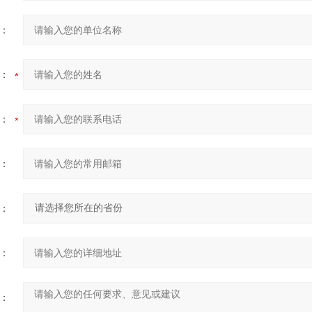
：
：
：
：
：
：
：