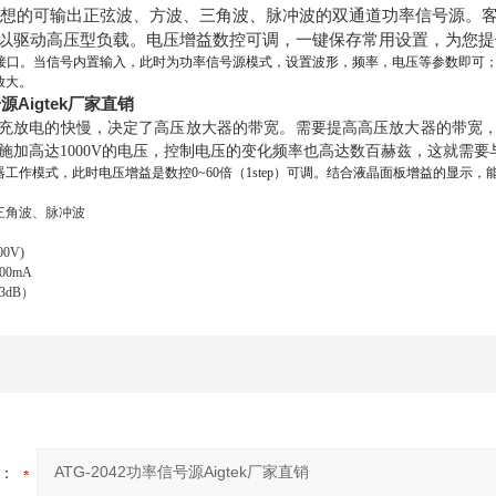
一款理想的可输出正弦波、方波、三角波、脉冲波的双通道功率信号源。客
电压，可以驱动高压型负载。电压增益数控可调，一键保存常用设置，为
接口。当信号内置输入，此时为功率信号源模式，设置波形，频率，电压等参数即可
放大。
号源Aigtek厂家直销
容充放电的快慢，决定了高压放大器的带宽。需要提高高压放大器的带宽
极施加高达1000V的电压，控制电压的变化频率也高达数百赫兹，这就需
器工作模式，此时电压增益是数控
0~60
倍（
1step
）可调。结合液晶面板增益的显示，
三角波、脉冲波
00V)
100mA
-3dB
）
：