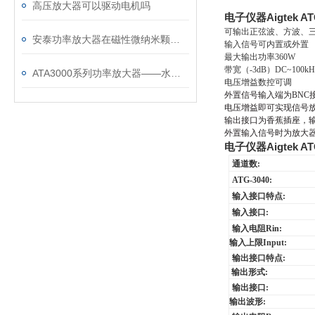
高压放大器可以驱动电机吗
电子仪器Aigtek A
可输出正弦波、方波、
安泰功率放大器在磁性微纳米颗粒微流体操控研究中的应用
输入信号可内置或外置
最大输出功率
360W
带宽（
-3dB
）
DC~100kH
ATA3000系列功率放大器——水声信号中的典型应用
电压增益数控可调
外置信号输入端为
BNC
电压增益即可实现信号
输出接口为香蕉插座，
外置输入信号时为放大
电子仪器Aigtek A
通道数
:
ATG-3040
:
输入接口特点
:
输入接口
:
输入电阻
Rin:
输入上限
Input:
输出接口特点
:
输出形式:
输出接口
:
输出波形: