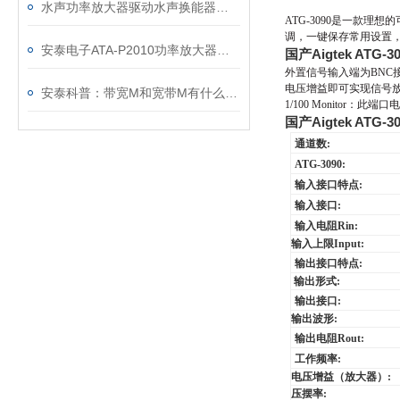
水声功率放大器驱动水声换能器测试系统
ATG-3090
是一款理想的
调，一键保存常用设置
安泰电子ATA-P2010功率放大器在金属材料疲劳测试中的应用
国产Aigtek ATG
外置信号输入端为
BNC
电压增益即可实现信号
安泰科普：带宽M和宽带M有什么区别和联系？
1/100 Monitor
：此端口电
国产Aigtek ATG
通道数
:
ATG-3090
:
输入接口特点
:
输入接口
:
输入电阻
Rin:
输入上限
Input:
输出接口特点
:
输出形式:
输出接口
:
输出波形:
输出电阻
Rout:
工作频率
:
电压增益（放大器）
:
压摆率
: