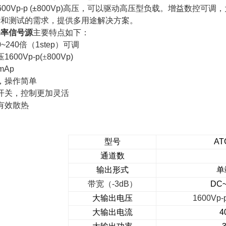
600Vp-p (±800Vp)
高压，可以驱动高压型负载。增益数控可调，
计和测试的需求，提供多用途解决方案。
功率信号源
主要特点如下：
0~240
倍（
1step
）可调
压
1600Vp-p(
±
800Vp)
mAp
，操作简单
开关，控制更加灵活
有效散热
型号
AT
通道数
输出形式
单
带宽（
-3dB
）
DC~
大输出电压
1600Vp-
大输出电流
4