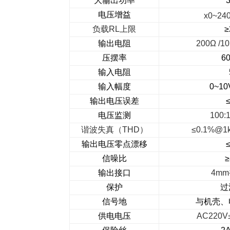
大输出功率
电压增益
x0~24
负载
R
L
上限
≥
输出电阻
200Ω /10
压摆率
60
输入电阻
输入幅度
0~10
输出电压误差
电压监测
100:
谐波失真（
THD
）
≤0.1%@1
输出电压零点漂移
≤
信噪比
≥
输出接口
4mm
保护
过
信号地
与机壳、
供电电压
AC220V