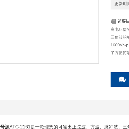
更新时间：
简要
高电压型的
三角波的
1600V
了方便简
求，提供
信号源
ATG-2161
是一款理想的可输出正弦波、方波、脉冲波、三