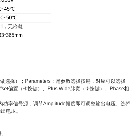
/250V
℃~45℃
0℃~50℃
H
，无冷凝
63*365mm
做选择）；
Parameters
：是参数选择按键，对应可以选择
fset
偏置（
④
按键
）、
Plus Wide
脉宽（
⑤
按键）、
Phase
相
为功率信号源，调节
Amplitude
幅度即可调整输出电压。选择
输出电压。
进。