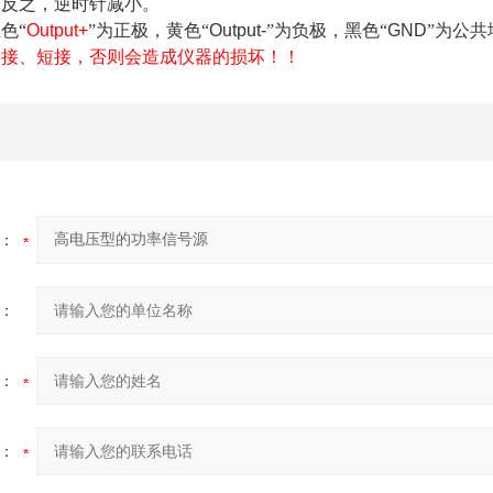
，反之，逆时针减小。
色“
Output+
”为正极，黄色“
Output-
”为负极，黑色“
GND
”为公共
反接、短接，否则会造成仪器的损坏！！
：
：
：
：