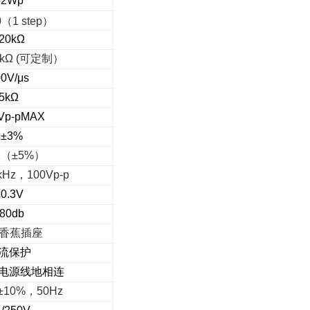
32Wp
0
（
1 step
）
20kΩ
kΩ (
可定制）
0V/μs
5kΩ
Vp-pMAX
≤±3%
1
（
±5%
）
kHz
，
100Vp-p
0.3V
80db
香蕉插座
流保护
电源线地相连
±10%
，
50Hz