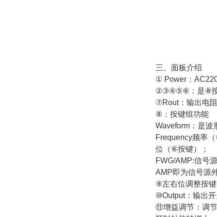
三、面板介绍
① Power
：
AC22
②③④⑤⑥
：是
⑧
⑦Rout
：输出电
⑧
：按键组功能
Waveform
：是波
Frequency
频率（
位（
⑥
按键）；
FWG/AMP:
信号
AMP
即为信号源
⑨
左右位调整按键
⑩Output
：输出开
⑪
增益调节：调