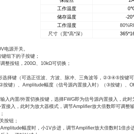
保险丝
2A
工作温度
0
储存温度
-2
工作湿度
80%R
尺寸（宽
*
高
*
深）
365*1
0V
电源开关。
按键组下的子按键；
阻调整按钮，
200Ω
、
10kΩ
可切换；
形选择键（可选正弦波、方波、脉冲、三角波等，
②③④⑤
按键可
②
按键）、
Amplitude
幅度（信号源内置接入时）（
③
按键）、
Of
源输入内置
/
外置切换按键，选择
FWG
即为信号源内置接入，此时
外置接入，此时为放大器模式，调节
Amplifier
放大倍数即可调整
；
关按钮；
节
Amplitude
幅度时，小
1V
步进，调节
Amplifier
放大倍数时
1
倍步