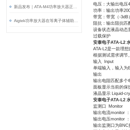
电压：大输出电压42
新品发布｜ATA-M4功率放大器正式上市！赋能水声与电磁测试！
功率：输出功率200
带宽：带宽（-3dB）2
Aigtek功率放大器在等离子体辅助管电极电解加工中的应用
阻抗：输出阻抗匹
设备状态液晶动态
过载保护
安泰电子ATA-L2
ATA-L2是一款
根据测试需求调节
输入 Input
单端输入，输入为B
输出
输出电阻匹配多个
面板显示当前的保
液晶显示 Liquid-crys
安泰电子ATA-L2
监测口 Monitor
输出电流monitor ：
输出电压monitor ：
输出监测口为BN