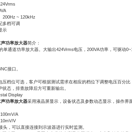
4Vrms
VA
00Hz ~ 120kHz
配多档可调
显示
 水声功率放大器
简介：
理想的单通道功率放大器。大输出424Vrms电压，200VA功率，可驱
。
NC接口。
电压档位可选，客户可根据测试需求在相应的档位下调整电压百分比（
护状态，排查故障后方可重新输出。
tal Display
 水声功率放大器
采用液晶屏显示，设备状态及参数动态显示，操作界
100mV/A
10mV/V
C接头，可以直接连接到示波器进行实时监测。