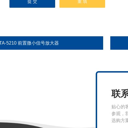
TA-5210 前置微小信号放大器
联
贴心的
参观，
选购方