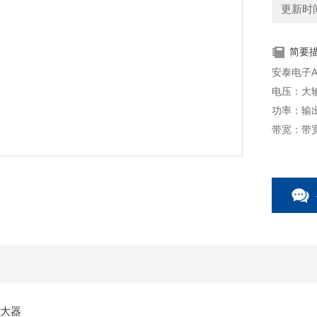
更新时间：
简要
安泰电子A
电压：大输
功率：输出
带宽：带宽（
阻抗：输
设备状态
过载保护
放大器