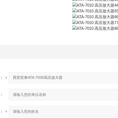
：
：
：