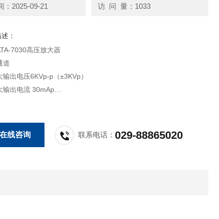
2025-09-21
访 问 量：1033
描述：
TA-7030高压放大器
通道
输出电压6KVp-p（±3KVp）
输出电流 30mAp
（-3dB）高达DC~5KHz
率≥67V/μs
029-88865020
在线咨询
联系电话：