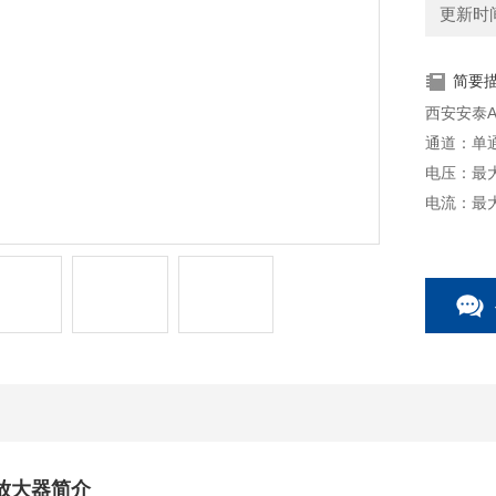
更新时间：
简要
西安安泰A
通道：单
电压：最大
电流：最大
带宽：带宽
压摆率：压摆
高压放大器简介