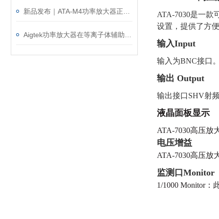
新品发布｜ATA-M4功率放大器正式上市！赋能水声与电磁测试！
ATA-7030是
设置，提供了方
Aigtek功率放大器在等离子体辅助管电极电解加工中的应用
输入
Input
输入为
BNC接口
输出
Output
输出接口
SHV射
液晶面板显示
ATA-7030
电压增益
ATA-7030高压放
监测口Monitor
1/1000 Mo