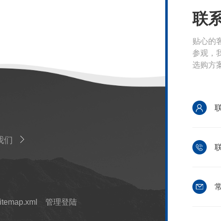
联
贴心的
参观，
选购方
我们
联
常
itemap.xml
管理登陆