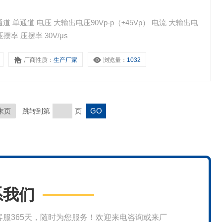
 大输出电
z 压摆率 压摆率 30V/μs
厂商性质：
生产厂家
浏览量：
1032
末页
跳转到第
页
系我们
客服365天，随时为您服务！欢迎来电咨询或来厂