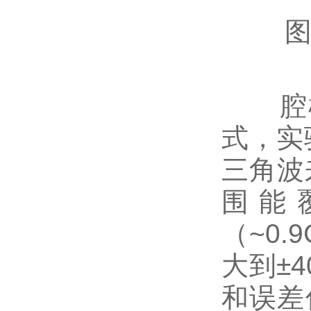
图2：
腔模
式，实
三角波
围能
（~0
大到±
和误差信