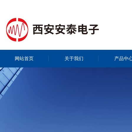
网站首页
关于我们
产品中