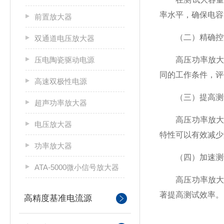
率水平，确保电容
前置放大器
（二）精确控
双通道电压放大器
压电陶瓷驱动电源
高压功率放大器
同的工作条件，评
高速双极性电源
（三）提高测
超声功率放大器
高压功率放大器
电压放大器
特性可以有效减少
功率放大器
（四）加速测
ATA-5000微小信号放大器
高压功率放大器
著提高测试效率。
高精度基准电流源