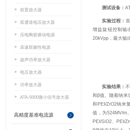
测试设备：
A
前置放大器
实验过程：
首
双通道电压放大器
增益旋钮控制输
压电陶瓷驱动电源
20kVpp，最大
高速双极性电源
超声功率放大器
电压放大器
功率放大器
实验结果：
不
和β值。随着纳米填
ATA-5000微小信号放大器
和PEI/ZrO2纳
值，为524MV/
高精度基准电流源
PEI/SiO2、P