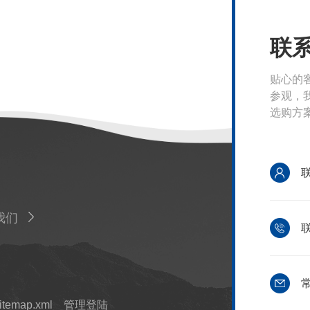
联
贴心的
参观，
选购方
我们
联
常
itemap.xml
管理登陆