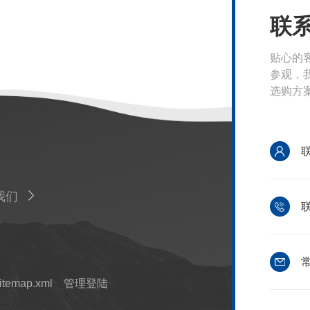
联
贴心的
参观，
选购方
我们
联
常
itemap.xml
管理登陆