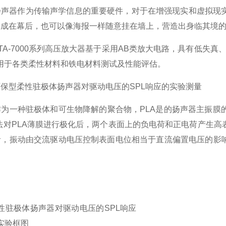
扬声器作为传输声学信息的重要硬件，对于在增强现实和虚拟现
集成在幕后，也可以像海报一样随意挂在墙上，营造出身临其境
-7000系列高压放大器基于采用AB类放大电路，具有低失真、
泛应用于各类柔性材料和铁电材料测试及性能评估。
环保型柔性驻极体扬声器对驱动电压的SPL响应的实验测量
作为一种驻极体和可生物降解的聚合物，PLA是的扬声器主振膜
充电法对PLA薄膜进行极化后，两个表面上的负电荷和正电荷产
音，振动由交流驱动电压控制表面电位相当于直流偏置电压的影响