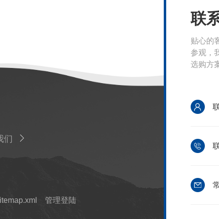
联
贴心的
参观，
选购方
我们
联
常
itemap.xml
管理登陆