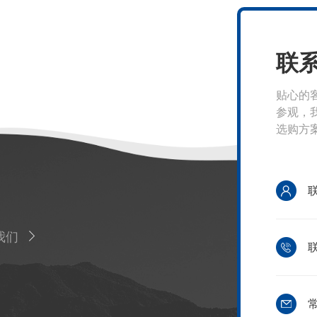
联
贴心的
参观，
选购方
我们
联
常