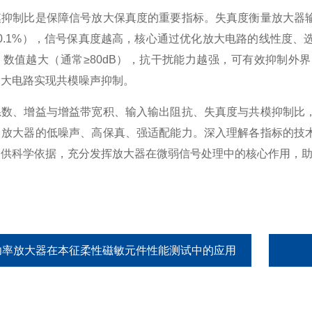
制比是保障信号放大保真度的重要指标。失真度衡量放大器输
0.1%），信号保真度越高，核心通过优化放大电路的线性度、
，数值越大（通常≥80dB），抗干扰能力越强，可有效抑制外
放大电路实现共模噪声抑制。
、增益与增益带宽积、输入输出阻抗、失真度与共模抑制比，
了放大器的低噪声、高保真、强适配能力。深入理解各指标的技
提供科学依据，充分发挥放大器在微弱信号处理中的核心作用，
功率放大器在本征柔性磁敏元件性能测试中的应用