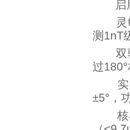
启用
灵敏度
测1n
双驱动
过18
实测西
±5°，
核心突
（<9