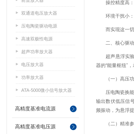
前置放大器
操控精度高：通
双通道电压放大器
环境干扰小：无
压电陶瓷驱动电源
而实现这一切的
高速双极性电源
二、核心驱动：
超声功率放大器
超声悬浮实验系
电压放大器
器的“能量枢纽"
功率放大器
（一）高压功率
ATA-5000微小信号放大器
压电陶瓷换能器
输出数伏低压信号
高精度基准电流源
频振动，为悬浮
（二）精准参数
高精度基准电压源