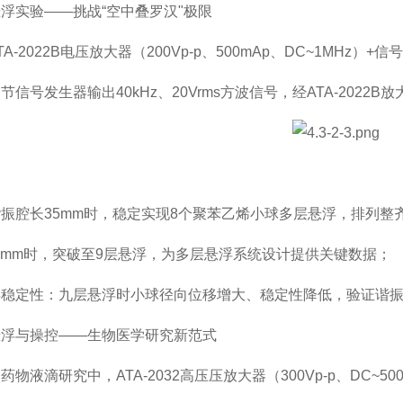
实验——挑战“空中叠罗汉"极限
2022B电压放大器（200Vp-p、500mAp、DC~1MHz）+
号发生器输出40kHz、20Vrms方波信号，经ATA-202
腔长35mm时，稳定实现8个聚苯乙烯小球多层悬浮，排列整
mm时，突破至9层悬浮，为多层悬浮系统设计提供关键数据；
定性：九层悬浮时小球径向位移增大、稳定性降低，验证谐振
与操控——生物医学研究新范式
滴研究中，ATA-2032高压压放大器（300Vp-p、DC~500