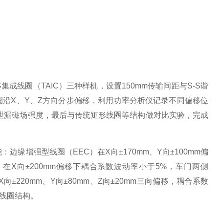
成线圈（TAIC）三种样机，设置150mm传输间距与S-S谐
沿X、Y、Z方向分步偏移，利用功率分析仪记录不同偏移位
的泄漏磁场强度，最后与传统矩形线圈等结构做对比实验，完成
缘增强型线圈（EEC）在X向±170mm、Y向±100mm偏
）在X向±200mm偏移下耦合系数波动率小于5%，车门两侧
X向±220mm、Y向±80mm、Z向±20mm三向偏移，耦合系数
统线圈结构。