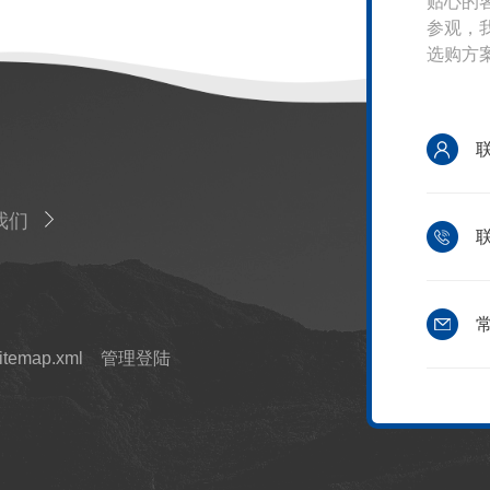
贴心的
参观，
选购方
我们
联
常
itemap.xml
管理登陆