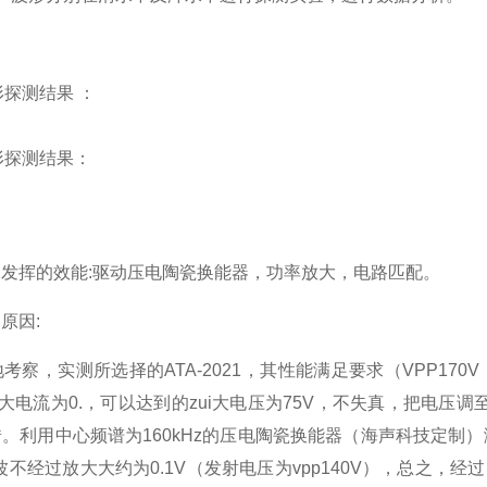
形探测结果 ：
形探测结果：
发挥的效能:驱动压电陶瓷换能器，功率放大，电路匹配。
原因:
察，实测所选择的ATA-2021，其性能满足要求（VPP170V，带
1zui大电流为0.，可以达到的zui大电压为75V，不失真，把电压
。利用中心频谱为160kHz的压电陶瓷换能器（海声科技定制）
波不经过放大大约为0.1V（发射电压为vpp140V），总之，