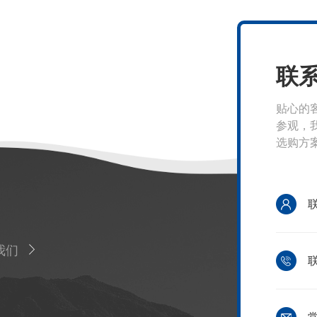
联
贴心的
参观，
选购方
我们
联