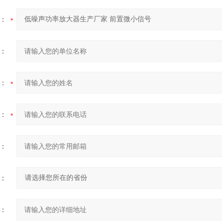
：
：
：
：
：
：
：