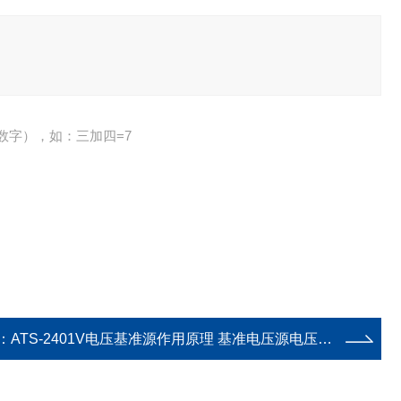
数字），如：三加四=7
：
ATS-2401V电压基准源作用原理 基准电压源电压信号