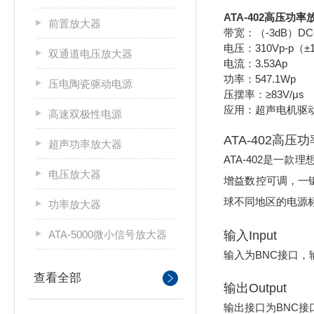
ATA-402高压功
前置放大器
带宽：（-3dB）DC~
电压：310Vp-p（±
双通道电压放大器
电流：3.53Ap
功率：547.1Wp
压电陶瓷驱动电源
压摆率：≥83V/μs
应用：超声电机驱
高速双极性电源
ATA-402高压
超声功率放大器
ATA-402是一款
电压放大器
增益数控可调，一
球不同地区的电源
功率放大器
输入Input
ATA-5000微小信号放大器
输入为BNC接口，
查看全部
输出Output
输出接口为BNC接口