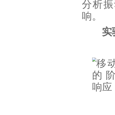
分析振
响。
实